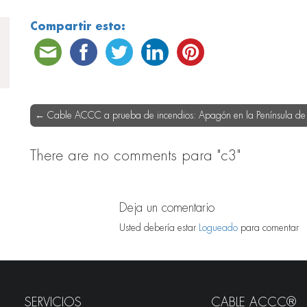
Compartir esto:
←
Cable ACCC a prueba de incendios: Apagón en la Península de 
There are no comments
para "c3"
Deja un comentario
Usted debería estar
Logueado
para comentar
SERVICIOS
CABLE ACCC®