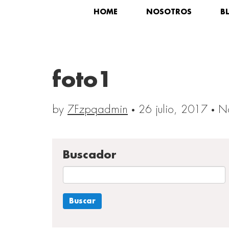
HOME
NOSOTROS
B
foto1
by
7Fzpqadmin
·
26 julio, 2017
·
No
Buscador