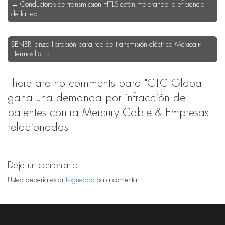
←
Conductores de transmission HTLS están mejorando la eficiencia
de la red
SENER lanza licitación para red de transmisión eléctrica Mexicali-
Hermosillo
→
There are no comments
para "CTC Global
gana una demanda por infracción de
patentes contra Mercury Cable & Empresas
relacionadas"
Deja un comentario
Usted debería estar
Logueado
para comentar